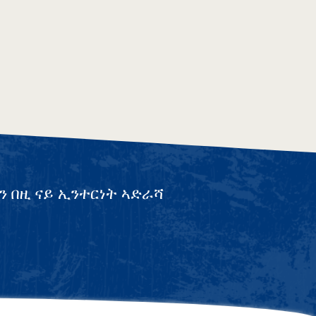
ን በዚ ናይ ኢንተርነት ኣድራሻ