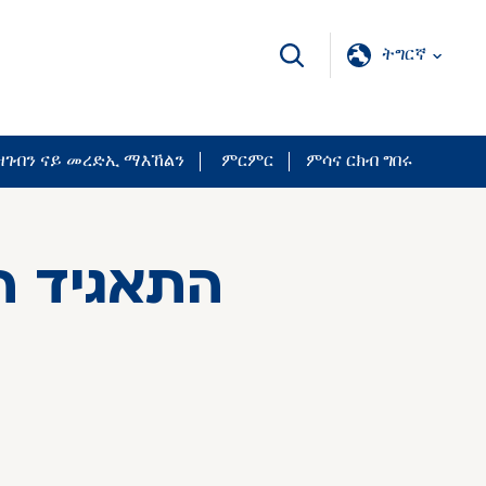
ትግርኛ
ገብን ናይ መረድኢ ማእኸልን
ምርምር
ምሳና ርክብ ግበሩ
התאגיד ה