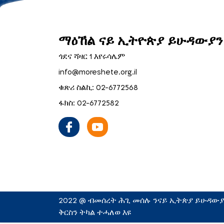
ማዕኸል ናይ ኢትዮጵያ ይሁዳውያን 
ጎደና ሻዛር 1 እየሩሳሌም
info@moreshete.org.il
ቁጽሪ ስልኪ: 02-6772568
ፋክስ: 02-6772582
2022 @ ብመሰረት ሕጊ መሰሉ ንናይ ኢትጵያ ይሁዳውያን
ቅርስን ትካል ተሓለወ እዩ