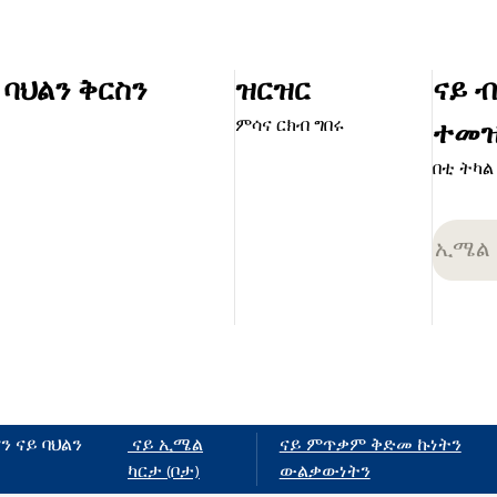
ባህልን ቅርስን
ዝርዝር
ናይ 
ምሳና ርክብ ግበሩ
ተመዝ
በቲ ትካል
 ናይ ባህልን
ናይ ኢሜል
ናይ ምጥቃም ቅድመ ኩነትን
ካርታ (ቦታ)
ውልቃውነትን