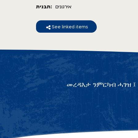
אירגונים
תבנית:
See linked items
መረዳእታ ንምርካብ ሓገዝ ፤ 