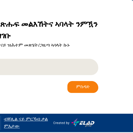
ብጽሑፍ መልእኸትና ኣባላት ንምዃን
ገቡ
 ናይ ዝሕተም መጽሄት/ጋዜጣ ኣባላት ኩኑ
ምስዳድ
ብቐሊል ናይ ምርኻብ ቃል
ምእታው