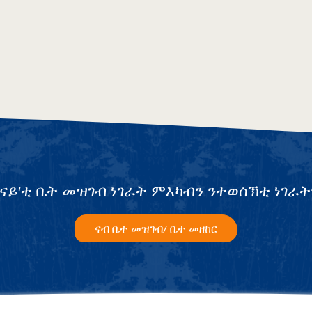
ናይ’ቲ ቤት መዝገብ ነገራት ምእካብን ንተወሰኽቲ ነገራት
ናብ ቤተ መዝገብ/ ቤተ መዘከር