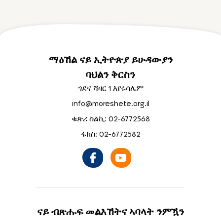
ማዕኸል ናይ ኢትዮጵያ ይሁዳውያን
ባህልን ቅርስን
ጎደና ሻዛር 1 እየሩሳሌም
info@moreshete.org.il
ቁጽሪ ስልኪ: 02-6772568
ፋክስ: 02-6772582
ናይ ብጽሑፍ መልእኸትና ኣባላት ንምዃን