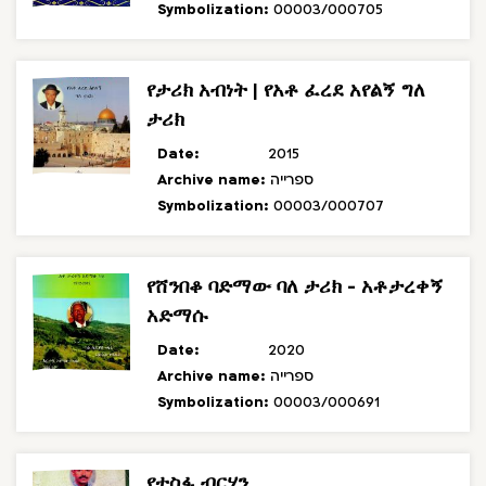
Symbolization:
00003/000705
የታሪክ አብነት | የአቶ ፈረደ አየልኝ ግለ
ታሪክ
Date:
2015
Archive name:
ספרייה
Symbolization:
00003/000707
የሸንበቆ ባድማው ባለ ታሪክ - አቶታረቀኝ
አድማሱ
Date:
2020
Archive name:
ספרייה
Symbolization:
00003/000691
የተስፋ ብርሃን