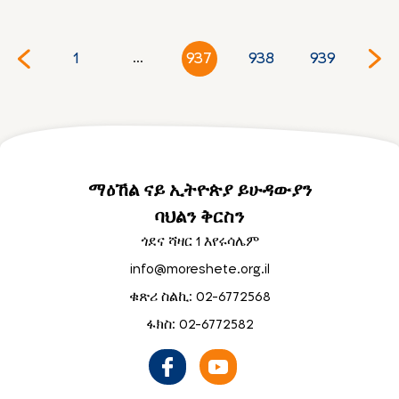
1
937
938
939
...
ማዕኸል ናይ ኢትዮጵያ ይሁዳውያን
ባህልን ቅርስን
ጎደና ሻዛር 1 እየሩሳሌም
info@moreshete.org.il
ቁጽሪ ስልኪ: 02-6772568
ፋክስ: 02-6772582