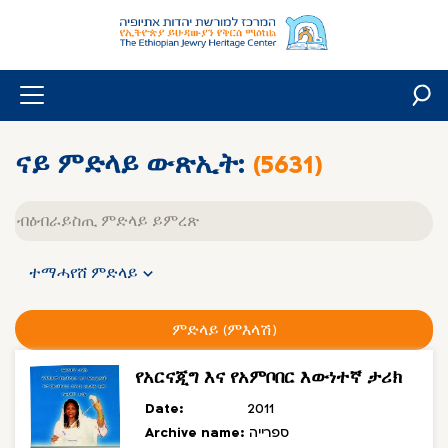
Skip
to
content
ናይ ምድላይ ውጽኢት:
(5631)
Free
text
ተማሓየሸ ምድላይ
ምድላይ (ምእላሽ)
የአርናጂግ እና የአምቦበር እውነተኛ ታሪክ
Date:
2011
Archive name:
ספרייה