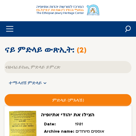
Skip
to
content
ናይ ምድላይ ውጽኢት:
(2)
Free
text
ተማሓየሸ ምድላይ
ምድላይ (ምእላሽ)
הצילו את יהודי אתיופיה
Date:
1981
אוספים מיוחדים
Archive name: