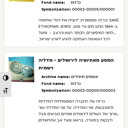
כרזות
Fond name:
Symbolization:
00002-00005/000001
SAVE
"הצילו את יהודי אתיופיה!
כרזה ממוסגרת:
ב-1864 הגיעו מים עד נפש,
ETHIOPIAN JEWS!
לחצי המיסיונרים, הקיסר העוין והרעב -
ומעל
לכל השאיפה העתיקה להגיע לארץ ישראל,
הביאו אלפי יהודים באתיופיה לנסיון טרגי לעלות
לא"י.
רובם מתו בדרך, הבודדים ששרדו מצאו
לבסוף את דרכם לבתיהם.
כיום ממשיכים עדיין
המסע מאתיופיה לירושלים - מדליה
28,000 יהודי אתיופיה לחכות לישועה. הם גרים
רשמית
באזור השסוע
במלחמות וברעב, אדמותיהם
מופקעות והם נתונים בסכנת הכחדה. על פי
אוספים מיוחדים
Archive name:
Toggle High Contrast
הדיווחים
האחרונים מתו מספר אלפי יהודים
כרזות
Fond name:
באתיופיה בשנים האחרונות.
אנחנו, היהודים
Symbolization:
00002-00005/000002
Toggle Font size
האתיופיים, המעטים שזכו והצליחו לעלות לא"י,
כרזה של החברה הממשלתית למדליות
ננסה להשלים את אותה עליה שלא הוגשמה
ולמטבעות.
פני המדליה:
על פני המדליה טור
ב-צעדה משער הגיא לירושלים
הצעדה תתקיים
ארוך של העולים לירושלים ופניהם מביעים סבל
ביום שני 14.12.1981 י"ח כסלו תשמ"ב
גורל יהודי
ודבקות במטרה. בראש צועד אב שהתאלמן
OUR FATE IS IN YOUR
אתיופיה נתון בידך!
בדרך ומחזיק את תינוקו, מאחוריו איש תומך
אנו מזמינים אתכם להזדהות עמנו
HANDS!