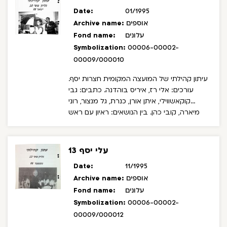
Date:
01/1995
אוספים
Archive name:
עלונים
Fond name:
Symbolization:
00006-00002-
00009/000010
עיתון קהילתי של המועצה המקומית חצרות יסף.
עורכים: אלי רז, איריס בוהדנה. כתבים: גבי
קוקאשווילי, איתן אורן, כנרת, גל מנצור, רוני
מיארה, קובי כהן.
בין הנושאים: ראיון עם ראש
המועצה יהודה פתאל, עמותת עמיחי להקמת
ישוב קבע בחצרות יסף, חגיגות ט"ו בשבט,
מלגות קרן רש"י.
עלי יסף 13
Date:
11/1995
אוספים
Archive name:
עלונים
Fond name:
Symbolization:
00006-00002-
00009/000012