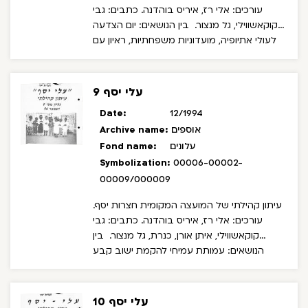
עורכים: אלי רז, איריס בוהדנה. כתבים: גבי
קוקאשווילי, גל מנצור.
בין הנושאים: יום הצדעה
לעולי אתיופיה, מועדוניות משפחתיות, ראיון עם
רס"מ אפלרד אבקשיש - מפקס נקודת
המשטרה בחצרות יסף, פרויקט איחוד משפחות.
עלי יסף 9
Date:
12/1994
אוספים
Archive name:
עלונים
Fond name:
Symbolization:
00006-00002-
00009/000009
עיתון קהילתי של המועצה המקומית חצרות יסף.
עורכים: אלי רז, איריס בוהדנה. כתבים: גבי
קוקאשווילי, איתן אורן, כנרת, גל מנצור.
בין
הנושאים: עמותת עמיחי להקמת ישוב קבע
בחצרות יסף, מנהלת בית הספר ח"י - שושנה
כהן, ראיון עם יוסי פיטוסי - מנהל המתנ"ס, ארסנל
חצרות יסף.
עלי יסף 10