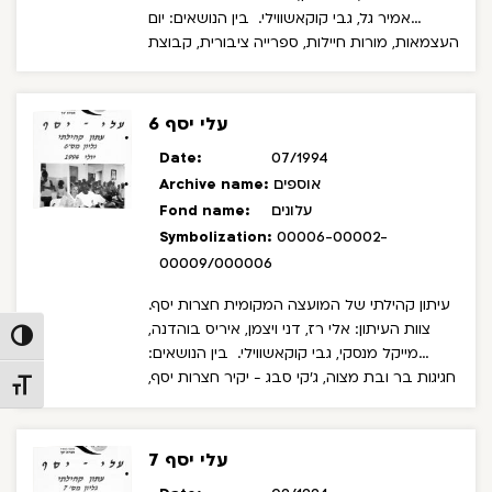
אמיר גל, גבי קוקאשווילי.
בין הנושאים: יום
העצמאות, מורות חיילות, ספרייה ציבורית, קבוצת
הכדורגל "ארסנל חצרות יסף", קורס לקידום
מנהיגות, ראיון עם אלי רז - מזכיר המועצה.
עלי יסף 6
Date:
07/1994
אוספים
Archive name:
עלונים
Fond name:
Symbolization:
00006-00002-
00009/000006
עיתון קהילתי של המועצה המקומית חצרות יסף.
צוות העיתון: אלי רז, דני ויצמן, איריס בוהדנה,
Toggle High Contrast
מייקל מנסקי, גבי קוקאשווילי.
בין הנושאים:
חגיגות בר ובת מצוה, ג'קי סבג - יקיר חצרות יסף,
Toggle Font size
ביקור אדיסו מסלה, ביקור נציגי מועדון ארסנל,
פינת חי.
עלי יסף 7