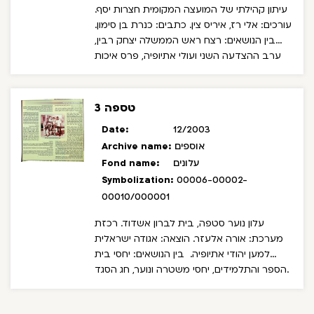
עיתון קהילתי של המועצה המקומית חצרות יסף.
עורכים: אלי רז, איריס צין. כתבים: כנרת בן סימון.
בין הנושאים: רצח ראש הממשלה יצחק רבין,
ערב ההצדעה השני ועולי אתיופיה, פרס איכות
הסביבה למועצה, מפגש ועדת הקליטה של
הכנסת עם חברי עמותת עמיחי להקמת ישוב
קבע בחצרות יסף, פתיחת שנת הלימודים, להקת
טספה 3
פרחי יסף, חגיגות בר ובת מצווה.
Date:
12/2003
אוספים
Archive name:
עלונים
Fond name:
Symbolization:
00006-00002-
00010/000001
עלון נוער סטפה, בית לברון אשדוד. רכזת
מערכת: אורה אלעזר. הוצאה: אגודה ישראלית
למען יהודי אתיופיה.
בין הנושאים: יחסי בית
הספר והתלמידים, יחסי משטרה ונוער, חג הסגד.