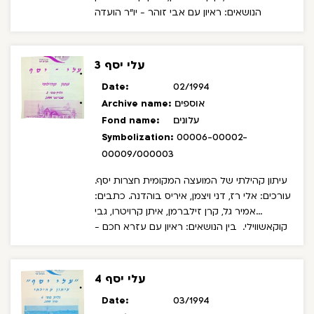
הנושאים: ראיון עם אבי זוהר - יו"ר הועדה
הציבורית של פרויקט עתיד ובית, פתיחת
מסעדה אתיופית, הקמת מוזיאון לתרבות
ומורשת אתיופית, ראיון עם משה פרוים - מפקד
עלי יסף 3
השכונה במשמרד האזרחי, ראיון עם יהודה בן
Date:
02/1994
סימון - דיקן הסטודנטים של מכללת הגליל
אוספים
Archive name:
המערבי.
עלונים
Fond name:
Symbolization:
00006-00002-
00009/000003
עיתון קהילתי של המועצה המקומית חצרות יסף.
עורכים: אלי רז, דני ויצמן, איריס בוהדנה. כתבים:
אמיר גל, קרן זילברמן, איתן קרויטרו, גבי
קוקאשווילי.
בין הנושאים: ראיון עם עזרא חכם -
מנהל אזור צפון - החברה למתנ"סים, חנוכת
כיכר החופש, הכנות לחג פורים, נבחרת הכדורגל,
יום איכות הסביבה, מפגש השמגלוץ', מלגות קרן
עלי יסף 4
רש"י.
Date:
03/1994