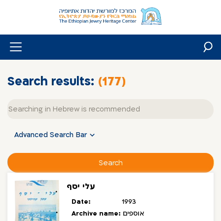
Skip
to
content
Search results:
(177)
Free
text
Advanced Search Bar
Search
עלי יסף
Date:
1993
אוספים
Archive name: