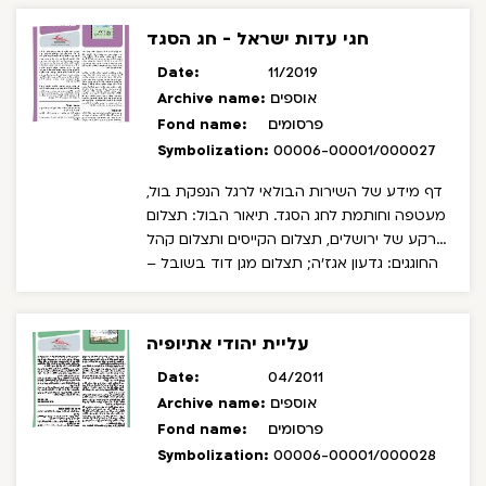
חגי עדות ישראל - חג הסגד
Date:
11/2019
אוספים
Archive name:
פרסומים
Fond name:
Symbolization:
00006-00001/000027
דף מידע של השירות הבולאי לרגל הנפקת בול,
מעטפה וחותמת לחג הסגד.
תיאור הבול: תצלום
רקע של ירושלים, תצלום הקייסים ותצלום קהל
החוגגים: גדעון אגז'ה; תצלום מגן דוד בשובל –
באדיבות אלמז אומנות בישראל; עיצוב בול
ומעטפה: מריו סרמונטה ומאיר אשל; עיצוב
חותמת: מאיר אשל.
עליית יהודי אתיופיה
Date:
04/2011
אוספים
Archive name:
פרסומים
Fond name:
Symbolization:
00006-00001/000028