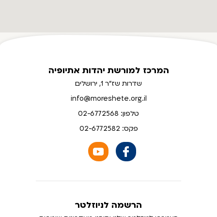
החצים
כשהמיקום
הראשון
במפה
נמצא
בפוקוס
המרכז למורשת יהדות אתיופיה
ניתן
שדרות שז"ר 1, ירושלים
לנווט
ביניהם
info@moreshete.org.il
עם
טלפון: 02-6772568
לחיצה
פקס: 02-6772582
על
Alt
ומקשי
החיצים
כשמיקום
מסוים
נמצא
הרשמה לניוזלטר
בפוקוס