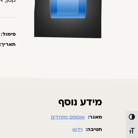
קסן, א
סימול:
תאריך:
מידע נוסף
מאגר:
אוספים מיוחדים
פעל/כבה ניגודיות גבוהה
חטיבה:
וידאו
תג גודל גופן