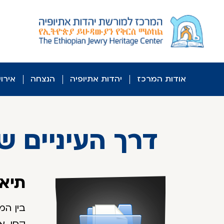
לג
ל
תוכן
אודות המרכז
יהדות אתיופיה
הנצחה
אירו
דרך העיניים שלנו 476, 77
תיאו
בין המ