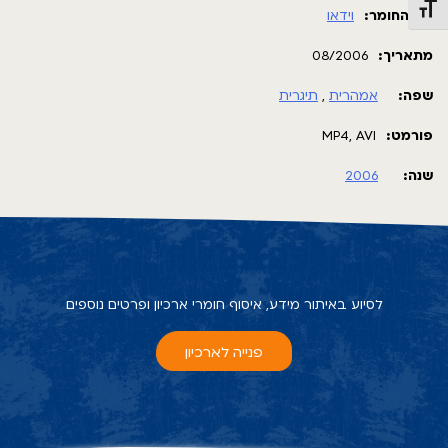
תג גודל גופן
סוג החומר:
וידאו
מתאריך:
08/2006
שפה:
אמהרית
,
תיגרית
פורמט:
MP4, AVI
שנה:
2006
לסיוע באיתור מידע, איסוף חומרי ארכיון ופרטים נוספים
פנייה לארכיון