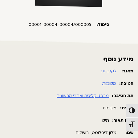
סימול:
00001-00004-00004/000005
מידע נוסף
מאגר:
לקסיקוני
חטיבה:
מקומות
תת חטיבה:
מרכזי קליטה ואתרי קראוונים
תבנית:
מקומות
פעל/כבה ניגודיות גבוהה
רמת תאור:
תיק
תג גודל גופן
שם:
מלון דיפלומט, ירושלים