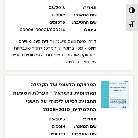
תאריך:
03/2013
פעל/כבה ניגודיות גבוהה
שם המאגר:
אוספים
שם החטיבה:
פרסומים
תג גודל גופן
סימול:
00006-00001/000214
דו"ח מאת נועם פישמן ויהודית קינג, מאיירס -
ג'וינט - מכון ברוקדייל, המרכז לחקר מוגבלויות
ותעסוקת אוכלוסיות מיוחדות.
לפרסומים נוספים
של מאיירס-ג'וינט
ברקודייל: brookdale.jdc.org.il
הפרויקט הלאומי של הקהילה
האתיופית בישראל - הערכת השפעת
התכנית לסיוע לימודי על הישגי
התלמידים, 2008-2010
תאריך:
06/2013
שם המאגר:
אוספים
שם החטיבה:
פרסומים