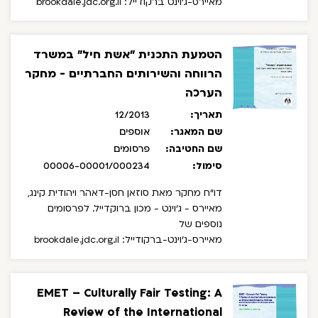
מאיירס-ג'וינט ברקודייל: brookdale.jdc.org.il
הטמעת התכנית "אשת חיל" במשרד
הרווחה והשירותים החברתיים - מחקר
הערכה
תאריך:
12/2013
שם המאגר:
אוספים
שם החטיבה:
פרסומים
סימול:
00006-00001/000234
דו"ח מחקר מאת סוזאן חסן-דאהר ויהודית קינג,
מאיירס - ג'וינט - מכון ברוקדייל.
לפרסומים
נוספים של
מאיירס-ג'וינט-ברקודייל: brookdale.jdc.org.il
EMET – Culturally Fair Testing: A
Review of the International