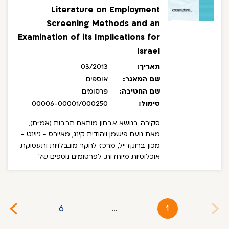
Literature on Employment
Screening Methods and an
Examination of its Implications for
Israel
תאריך:
03/2013
שם המאגר:
אוספים
שם החטיבה:
פרסומים
סימול:
00006-00001/000250
סקירה בנושא אבחון מותאם תרבות (אמ"ת),
מאת נועם פישמן ויהודית קינג, מאיירס - ג'וינט -
מכון ברוקדייל, מרכז לחקר מוגבלויות ותעסוקת
אוכלוסיות מיוחדות.
לפרסומים נוספים של
מאיירס-ג'וינט-ברקודייל: brookdale.jdc.org.il
6
1
...