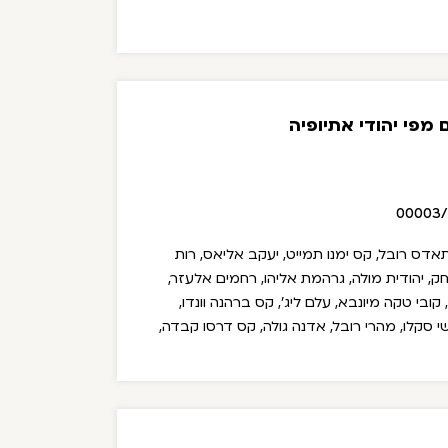
 מפי יהודי אתיופיה
00003
תאדס רובל, קס ימנו תמייט, יעקב אליאס, רות
צחק, יהודית מולה, גרהמת אליהו, רחמים אלעזר,
ובי טקה מיונבא, עלם ליג', קס ברהנה וונדו,
שי סקלו, מהרי רובל, אדנה גולה, קס דרסו קבדה,
נצאנות רובל, צגאו יצחק, אדיסו ברה, גנתנת אברה,
ל צרהריים, יצחק שפראו, לברטה שמחה, אטנו
לדה ליג' עלם, משה תזזו, גרמהת אליהו, קס
ויה.