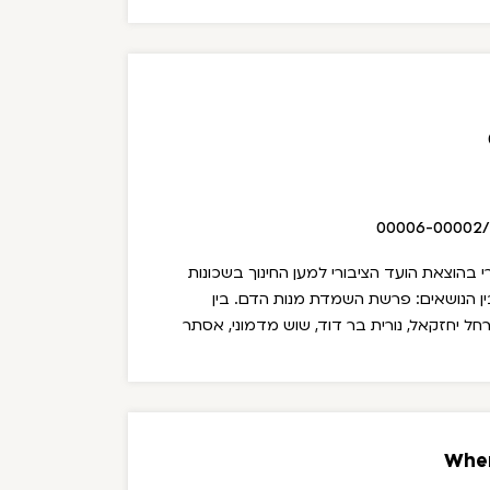
ה, מוגס (משה) רחמים, איינהו אלמנך, איינהו
יאס.
לא התראיינו: הקבוצה הראשונה - רחל
 אבבה; הקבוצה השנייה - רחל טספיה, מתי
ו תדסה - תדסה זכאי.
00006-00002
י בהוצאת הועד הציבורי למען החינוך בשכונות
בין הנושאים: פרשת השמדת מנות הדם. בין
רחל יחזקאל, נורית בר דוד, שוש מדמוני, אסתר
When