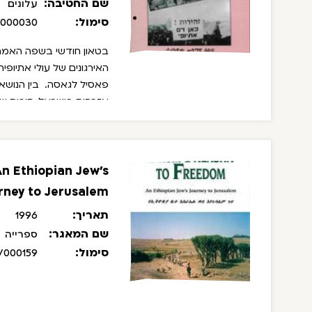
שם החטיבה:
עלונים
סימול:
/000030
בטאון חודשי בשפה האמהרי
האירגונים של עולי אתיופי
פאסיל לגאסה.
בין הנושא
אזרחות בישראל, סיכום שנ
n Ethiopian Jew's
rney to Jerusalem
תאריך:
1996
שם המאגר:
ספרייה
סימול:
/000159