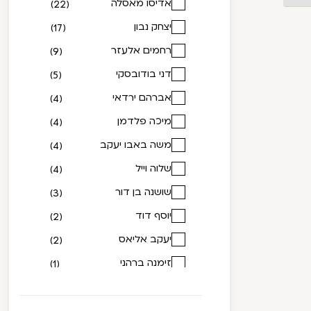
אדיסו מאסלה
(22)
יצחק נבון
(17)
רחמים אלעזר
(9)
דני בודובסקי
(5)
אברהם ירדאי
(4)
מיכה פלדמן
(4)
משה באבו יעקב
(4)
שלוה וייל
(4)
שושנה בן דור
(3)
יוסף דוד
(2)
יעקב אליאס
(2)
זימנה ברהני
(1)
חגי ארליך
(1)
טדסה באיוך