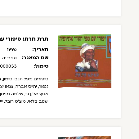
תרת תרת: סיפורי עם
תאריך:
1996
שם המאגר:
ספרייה
סימול:
/000033
סיפורים מפי: תגבו סימון, 
גנפור, יהייס אברה, צגאו י
אסף אלעזר, שלמה מניסן, ק
יעקב בלאי, מוצ'ט רובל, יי
יוסף אמיר, אייסאו ברהנו, 
סנבתו קסו, מגיב טזרה, ט
ויאסה, ג'סטון ליג' עלם, מ
אייטגב וובשת, קס אדנה תק