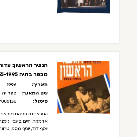
הגשר הראשון: עדותם
מכפר בתיה 1955-1995
תאריך:
1996
שם המאגר:
ספרייה
סימול:
/000136
התראיינו ודבריהם מובאים 
אדמקה, חיים ביינסי, זימנה
יוסף דוד, יוסף מספן טרונך
יעקב אליאס, יצחק אדגר - 