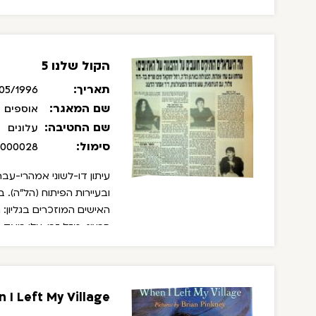
גטה, דן ביאדגלין, אורה יונ
(שמחה) ג'נבר, עקיבא אל
טואבה, מלכה אברהם, אלי
הקול שלנו 5
אליאס, ברוך טגניה, פטיג
תאריך:
05/1996
שם המאגר:
אוספים
שם החטיבה:
עלונים
סימול:
/000028
עיתון דו-לשוני אמהרי-עבר
ובעיירות הפיתוח (הל"ה). 
האישים המוזכרים בגליון: 
הרצוג, מזל זרו, עלי ריאד.
 I Left My Village