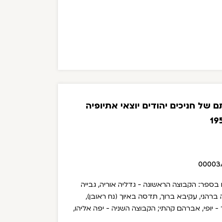
 של חניכים יהודים יוצאי אתיופיה
00003
בספר: הקבוצה הראשונה - גדליה אוריה, גבייה
 ברהני, עקיבא ברוך, תדסה באיוך (נח ראובן),
 - יופי, אברהם קהתי; הקבוצה השניה - יפה אליהו,
יאיר, תרצה אדגר - תקי, יוסף זבדיה - אספה