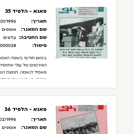
פאנא - הלפיד 35
תאריך:
01/1996
שם המאגר:
אוספים
שם החטיבה:
עלונים
סימול:
/000028
בטאון חודשי בשפה האמהרי
האירגונים של עולי אתיופי
פאסיל לגאסה. תמונת השער
הסגד.
בין הנושאים: סבלנו
הסגד.
פאנא - הלפיד 36
תאריך:
02/1996
שם המאגר:
אוספים