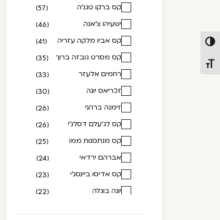
1992
קס ברקו טגנ'ה
(74)
(57)
1993
ישעיהו צ'אנה
(14)
(46)
1994
קס אביו מלקה עזריה
(1)
(41)
פעל/כבה ניגודיות גבוהה
1995
קס מסרט גובזה ברוך
(1)
(35)
תג גודל גופן
1997
רחמים אלעזר
(6)
(33)
1998
זכריאס יונה
(25)
(30)
1999
זימנה ברהני
(23)
(26)
2000
קס לג'עלם דסלנ'י
(12)
(26)
2001
קס מנתסנות ממו
(1)
(25)
2002
אברהם ירדאי
(4)
(24)
2004
קס אדיסו ביינסנ'י
(7)
(23)
2006
יונה בוגלה
(1)
(22)
2007
קס מנתסנות גובזה ברוך
(9)
(19)